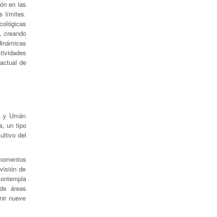
ón en las
 límites.
ecológicas
, creando
dinámicas
tividades
 actual de
cú y Umán
, un tipo
ltivo del
s momentos
visión de
 contempla
 de áreas
inir nueve