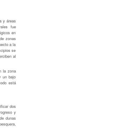
es y áreas
urales fue
ógicos en
 de zonas
ecto a la
cipios se
rciben al
n la zona
y un bajo
todo está
ificar dos
rogreso y
 de dunas
pesquera,