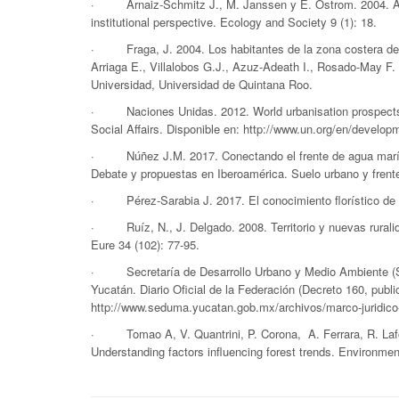
· Arnaiz-Schmitz J., M. Janssen y E. Ostrom. 2004. A fr
institutional perspective. Ecology and Society 9 (1): 18.
· Fraga, J. 2004. Los habitantes de la zona costera de Yu
Arriaga E., Villalobos G.J., Azuz-Adeath I., Rosado-Ma
Universidad, Universidad de Quintana Roo.
· Naciones Unidas. 2012. World urbanisation prospects t
Social Affairs. Disponible en: http://www.un.org/en/develop
· Núñez J.M. 2017. Conectando el frente de agua marítim
Debate y propuestas en Iberoamérica. Suelo urbano y frente
· Pérez-Sarabia J. 2017. El conocimiento florístico de l
· Ruíz, N., J. Delgado. 2008. Territorio y nuevas ruralida
Eure 34 (102): 77-95.
· Secretaría de Desarrollo Urbano y Medio Ambiente (SE
Yucatán. Diario Oficial de la Federación (Decreto 160, publi
http://www.seduma.yucatan.gob.mx/archivos/marco-juridico-
· Tomao A, V. Quantrini, P. Corona, A. Ferrara, R. Lafort
Understanding factors influencing forest trends. Environmen