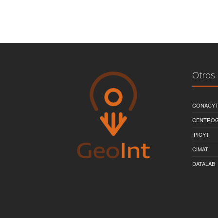
Otros 
CONACY
CENTRO
IPICYT
CIMAT
DATALAB