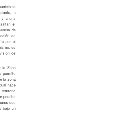
nicipios
stante, la
s y a una
saltan el
sencia de
ración de
to por el
mismo, es
visión de
e la Zona
e permite
de la zona
cual hace
territorio
te percibe
iones que
s bajo un