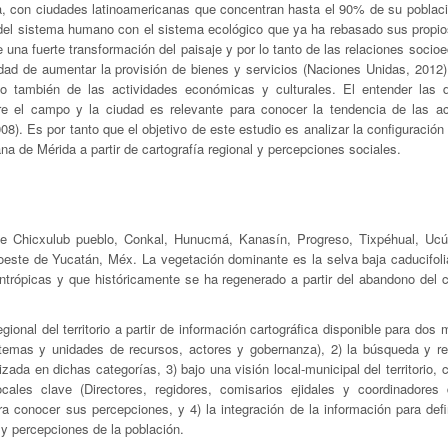
, con ciudades latinoamericanas que concentran hasta el 90% de su poblaci
del sistema humano con el sistema ecológico que ya ha rebasado sus propios
 una fuerte transformación del paisaje y por lo tanto de las relaciones socio
idad de aumentar la provisión de bienes y servicios (Naciones Unidas, 2012)
no también de las actividades económicas y culturales. El entender las 
ntre el campo y la ciudad es relevante para conocer la tendencia de las ac
8). Es por tanto que el objetivo de este estudio es analizar la configuración
a de Mérida a partir de cartografía regional y percepciones sociales.
 de Chicxulub pueblo, Conkal, Hunucmá, Kanasín, Progreso, Tixpéhual, U
ste de Yucatán, Méx. La vegetación dominante es la selva baja caducifolia
ntrópicas y que históricamente se ha regenerado a partir del abandono del cu
gional del territorio a partir de información cartográfica disponible para do
stemas y unidades de recursos, actores y gobernanza), 2) la búsqueda y re
zada en dichas categorías, 3) bajo una visión local-municipal del territorio,
ocales clave (Directores, regidores, comisarios ejidales y coordinadores
ara conocer sus percepciones, y 4) la integración de la información para def
y percepciones de la población.