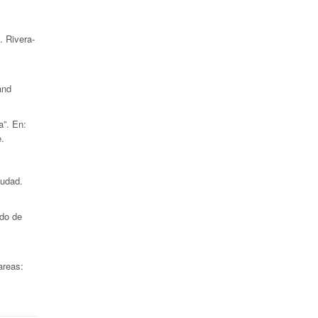
. Rivera-
and
”. En:
e.
iudad.
do de
areas: