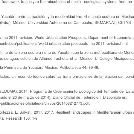
amework to analyze the robustness of social- ecological systems from an
catán: entre la tradición y la modernidad En: El manejo costero en México
y F. (Eds.). México: Universidad Autónoma de Campeche, SEMARNAT, CETYS-
he 2011 revision. World Urbanisation Prospects, Department of Economic 
ment/desa/publications/world-urbanization-prospects-the-2011-revision.html
o de la zona costera norte de Yucatán con la zona metropolitana de Mérida
s de agua, edición de Alfonso Iracheta, et al. México: El Colegio Mexiquens
a Península de Yucatán, México. Polibotánica 44: 39-49.
des: un recorrido teórico sobre las transformaciones de la relación campo-c
DUMA). 2014. Programa de Ordenamiento Ecológico del Territorio del Esta
cado el 20 de marzo de 2014). Diario Oficial de Federación. Disponible en:
publicaciones-oficiales/archivos/201403212773.pdf.
ezza, L. Salvati. 2017. 2017. Resilient landscapes in Mediterranean urban 
tal Research 156: 1-9.