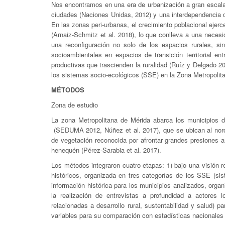
Nos encontramos en una era de urbanización a gran escala
ciudades (Naciones Unidas, 2012) y una interdependencia 
En las zonas peri-urbanas, el crecimiento poblacional ejerce
(Arnaiz-Schmitz et al. 2018), lo que conlleva a una neces
una reconfiguración no solo de los espacios rurales, si
socioambientales en espacios de transición territorial e
productivas que trascienden la ruralidad (Ruíz y Delgado 200
los sistemas socio-ecológicos (SSE) en la Zona Metropolitan
MÉTODOS
Zona de estudio
La zona Metropolitana de Mérida abarca los municipios
(SEDUMA 2012, Núñez et al. 2017), que se ubican al noroe
de vegetación reconocida por afrontar grandes presiones a
henequén (Pérez-Sarabia et al. 2017).
Los métodos integraron cuatro etapas: 1) bajo una visión re
históricos, organizada en tres categorías de los SSE (si
información histórica para los municipios analizados, organi
la realización de entrevistas a profundidad a actores l
relacionadas a desarrollo rural, sustentabilidad y salud) p
variables para su comparación con estadísticas nacionales 