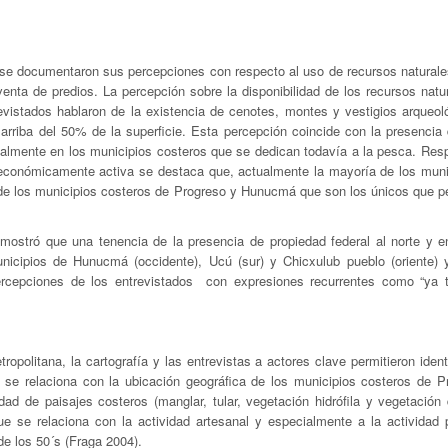
les se documentaron sus percepciones con respecto al uso de recursos natural
 venta de predios. La percepción sobre la disponibilidad de los recursos nat
revistados hablaron de la existencia de cenotes, montes y vestigios arqueol
arriba del 50% de la superficie. Esta percepción coincide con la presencia
ipalmente en los municipios costeros que se dedican todavía a la pesca. Resp
ón económicamente activa se destaca que, actualmente la mayoría de los muni
n de los municipios costeros de Progreso y Hunucmá que son los únicos que pe
mostró que una tenencia de la presencia de propiedad federal al norte y e
nicipios de Hunucmá (occidente), Ucú (sur) y Chicxulub pueblo (oriente) 
percepciones de los entrevistados con expresiones recurrentes como “ya 
opolitana, la cartografía y las entrevistas a actores clave permitieron ident
 se relaciona con la ubicación geográfica de los municipios costeros de P
ad de paisajes costeros (manglar, tular, vegetación hidrófila y vegetación
e se relaciona con la actividad artesanal y especialmente a la actividad 
de los 50´s (Fraga 2004).