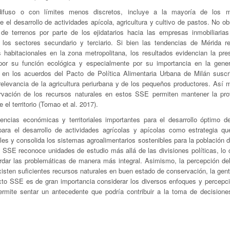
fuso o con límites menos discretos, incluye a la mayoría de los mu
el desarrollo de actividades apícola, agricultura y cultivo de pastos. No ob
 de terrenos por parte de los ejidatarios hacia las empresas inmobiliaria
 los sectores secundario y terciario. Si bien las tendencias de Mérida re
 habitacionales en la zona metropolitana, los resultados evidencian la pre
por su función ecológica y especialmente por su importancia en la gene
o en los acuerdos del Pacto de Política Alimentaria Urbana de Milán suscri
elevancia de la agricultura periurbana y de los pequeños productores. Así 
ervación de los recursos naturales en estos SSE permiten mantener la pro
el territorio (Tomao et al. 2017).
encias económicas y territoriales importantes para el desarrollo óptimo d
para el desarrollo de actividades agrícolas y apícolas como estrategia qu
les y consolida los sistemas agroalimentarios sostenibles para la población 
s SSE reconoce unidades de estudio más allá de las divisiones políticas, lo 
ordar las problemáticas de manera más integral. Asimismo, la percepción del 
isten suficientes recursos naturales en buen estado de conservación, la gen
xto SSE es de gran importancia considerar los diversos enfoques y percepc
 permite sentar un antecedente que podría contribuir a la toma de decisione