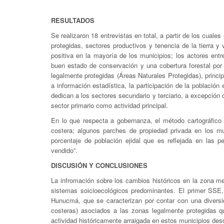
RESULTADOS
Se realizaron 18 entrevistas en total, a partir de los cua
protegidas, sectores productivos y tenencia de la tierra y
positiva en la mayoría de los municipios; los actores ent
buen estado de conservación y una cobertura forestal por 
legalmente protegidas (Áreas Naturales Protegidas), princ
a información estadística, la participación de la poblaci
dedican a los sectores secundario y terciario, a excepció
sector primario como actividad principal.
En lo que respecta a gobernanza, el método cartográfico 
costera; algunos parches de propiedad privada en los mu
porcentaje de población ejidal que es reflejada en las 
vendido”.
DISCUSIÓN Y CONCLUSIONES
La infromación sobre los cambios históricos en la zona metr
sistemas soicioecológicos predominantes. El primer SSE,
Hunucmá, que se caracterizan por contar con una diversid
costeras) asociados a las zonas legalmente protegidas qu
actividad históricamente arraigada en estos municipios des